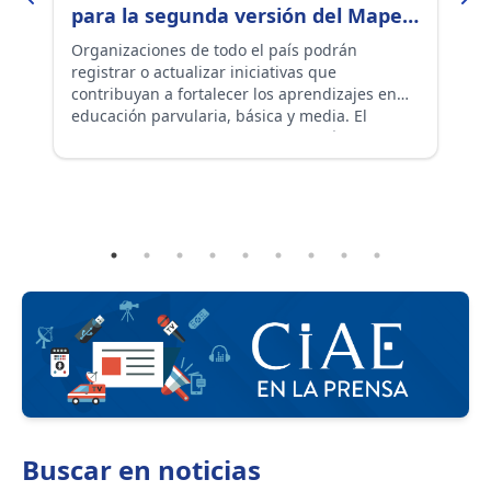
r
para la segunda versión del Mapeo
a
de Iniciativas para la Mejora de
e
es
Organizaciones de todo el país podrán
El
registrar o actualizar iniciativas que
Co
Aprendizajes
contribuyan a fortalecer los aprendizajes en
e
educación parvularia, básica y media. El
mi
llamado busca ampliar la radiografía del
ecosistema educativo construida en 2025.
á
d
Buscar en
noticias