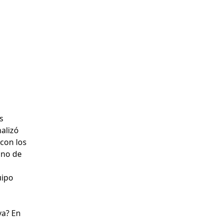
s
alizó
 con los
uno de
uipo
va? En