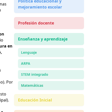
Política educacional y
enas
mejoramiento escolar
n
Profesión docente
con
Enseñanza y aprendizaje
io
tura en
ó,
Lenguaje
ARPA
s
STEM integrado
o). Por
Matemáticas
esto
pal).
Educación Inicial
 a