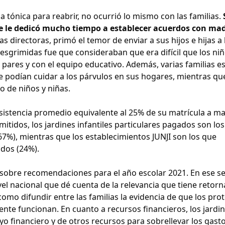
la tónica para reabrir, no ocurrió lo mismo con las familias.
ue le dedicó mucho tiempo a establecer acuerdos con mad
las directoras, primó el temor de enviar a sus hijos e hijas a 
sgrimidas fue que consideraban que era difícil que los niñ
s pares y con el equipo educativo. Además, varias familias e
e podían cuidar a los párvulos en sus hogares, mientras qu
 de niños y niñas.
asistencia promedio equivalente al 25% de su matrícula a ma
tidos, los jardines infantiles particulares pagados son lo
7%), mientras que los establecimientos JUNJI son los que
ados (24%).
s sobre recomendaciones para el año escolar 2021. En ese se
vel nacional que dé cuenta de la relevancia que tiene retorn
 como difundir entre las familias la evidencia de que los pro
ente funcionan. En cuanto a recursos financieros, los jardi
oyo financiero y de otros recursos para sobrellevar los gast