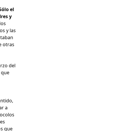
Sólo el
res y
los
os y las
staban
e otras
rzo del
s que
ntido,
ar a
tocolos
nes
os que