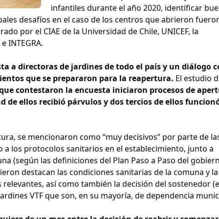
infantiles durante el año 2020, identificar bu
ipales desafíos en el caso de los centros que abrieron fuero
rado por el CIAE de la Universidad de Chile, UNICEF, la
I e INTEGRA.
a a directoras de jardines de todo el país y un diálogo 
entos que se prepararon para la reapertura.
El estudio d
 que contestaron la encuesta iniciaron procesos de aper
 de ellos recibió párvulos y dos tercios de ellos funcion
rtura, se mencionaron como “muy decisivos” por parte de la
 a los protocolos sanitarios en el establecimiento, junto a
na (según las definiciones del Plan Paso a Paso del gobiern
ieron destacan las condiciones sanitarias de la comuna y la
relevantes, así como también la decisión del sostenedor (
ardines VTF que son, en su mayoría, de dependencia munici
quiere de un mes entre la decisión de reabrir y comenzar