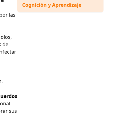
Cognición y Aprendizaje
e
por las
olos,
s de
infectar
s.
cuerdos
ional
erar sus