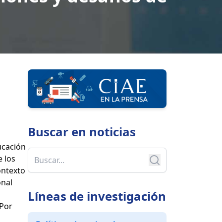
Buscar en
noticias
ucación
e los
ontexto
onal
Líneas de investigación
 Por