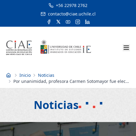
+56 22978 2762
contacto@ciae.uchile.cl
Inicio
Noticias
Inicio
Por unanimidad, profesora Carmen Sotomayor fue electa
directora del Instituto de Estudios Avanzados en
Educación
Noticias