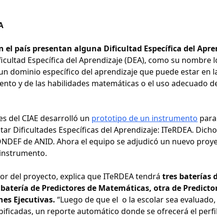
A
n el país presentan alguna Dificultad Específica del Apre
ficultad Específica del Aprendizaje (DEA), como su nombre l
n un dominio específico del aprendizaje que puede estar en l
iento y de las habilidades matemáticas o el uso adecuado de
es del CIAE desarrolló un
prototipo de un instrumento
para
ar Dificultades Específicas del Aprendizaje: ITeRDEA. Dicho
ONDEF de ANID. Ahora el equipo se adjudicó un nuevo proy
 instrumento.
ctor del proyecto, explica que ITeRDEA tendrá
tres baterías 
 batería de Predictores de Matemáticas, otra de Predicto
nes Ejecutivas.
“Luego de que el o la escolar sea evaluado, 
ificadas, un reporte automático donde se ofrecerá el perfi