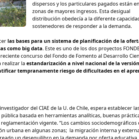
dispersos y los particulares pagados están en
zonas de mayores ingresos. Esta desigual
distribución obedecía a la diferente capacida
sostenedores de responder a la demanda.
cer
las bases para un sistema de planificación de la ofer
cas como big data
. Este es uno de los dos proyectos FOND
 reciente concurso del Fondo de Fomento al Desarrollo Cient
 realizar la
estandarización a nivel nacional de la versión
tificar tempranamente riesgo de dificultades en el apre
investigador del CIAE de la U. de Chile, espera establecer la
a pública basada en herramientas analíticas, buenas práctic
la reglamentación vigente. “Los cambios sociodemográficos
ión urbana en algunas zonas; la migración interna y externa
creado un desequilibro en la demanda por oferta educativa.