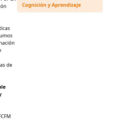
Cognición y Aprendizaje
ión
ticas
nsumos
gnación
e
ras de
ble
y
(FCFM