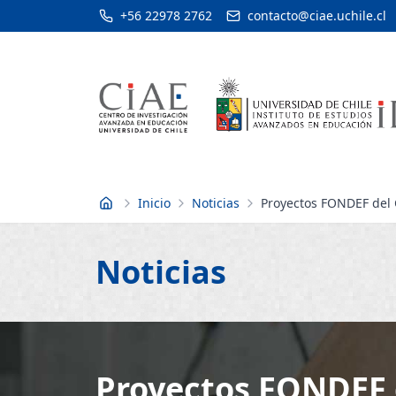
+56 22978 2762
contacto@ciae.uchile.cl
Inicio
Noticias
Proyectos FONDEF del C
Inicio
Noticias
Proyectos FONDEF d