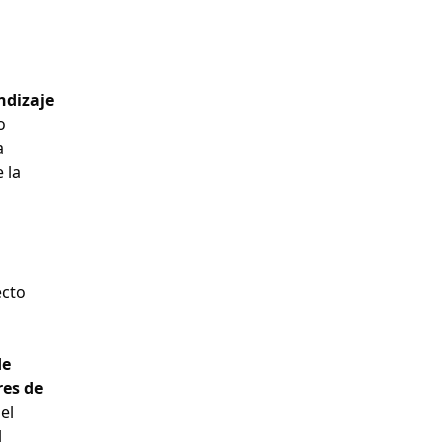
ndizaje
o
a
 la
ecto
de
res de
el
l