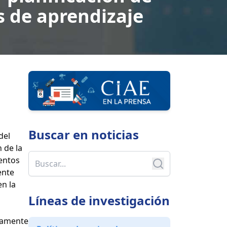
os de aprendizaje
Buscar en
noticias
del
 de la
ientos
ente
en la
Líneas de investigación
camente