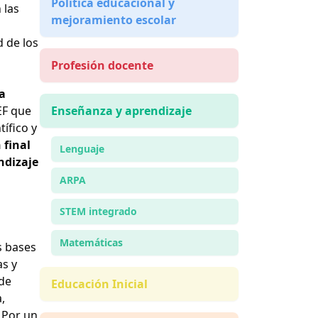
Política educacional y
 las
mejoramiento escolar
d de los
Profesión docente
ta
EF que
Enseñanza y aprendizaje
ífico y
 final
Lenguaje
ndizaje
ARPA
STEM integrado
Matemáticas
s bases
as y
 de
Educación Inicial
,
 Por un