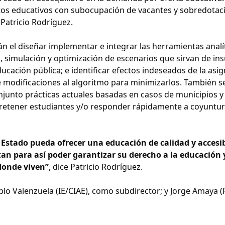
ntos educativos con subocupación de vacantes y sobredotac
 Patricio Rodríguez.
tán el diseñar implementar e integrar las herramientas analí
, simulación y optimización de escenarios que sirvan de i
educación pública; e identificar efectos indeseados de la asi
e modificaciones al algoritmo para minimizarlos. También s
onjunto prácticas actuales basadas en casos de municipios y
a retener estudiantes y/o responder rápidamente a coyuntu
Estado pueda ofrecer una educación de calidad y accesi
tan para así poder garantizar su derecho a la educación 
donde viven”
, dice Patricio Rodríguez.
blo Valenzuela (IE/CIAE), como subdirector; y Jorge Amaya 