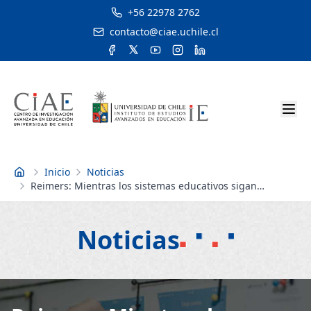
+56 22978 2762
contacto@ciae.uchile.cl
Inicio
Noticias
Inicio
Reimers: Mientras los sistemas educativos sigan
reproduciendo la desigualdad social, va a ser difícil para
la democracia tener legitimidad
Noticias