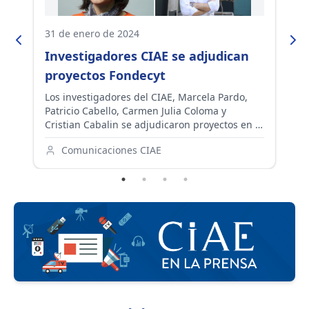
31 de enero de 2024
29
Investigadores CIAE se adjudican
L
n
proyectos Fondecyt
q
o
a
Los investigadores del CIAE, Marcela Pardo,
Es
Patricio Cabello, Carmen Julia Coloma y
an
s
Cristian Cabalin se adjudicaron proyectos en el
ex
reciente concurso de investigación organizado
ch
Comunicaciones CIAE
por la ANID.
ap
em