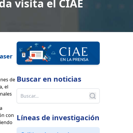
a visita el CIAE
raser
Buscar en
noticias
ones de
, el
onales
la
ión con
Líneas de investigación
siendo