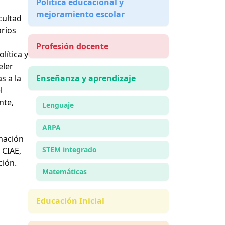
Política educacional y
mejoramiento escolar
cultad
arios
Profesión docente
lítica y
eler
s a la
Enseñanza y aprendizaje
l
nte,
Lenguaje
ARPA
mación
STEM integrado
 CIAE,
ción.
Matemáticas
Educación Inicial