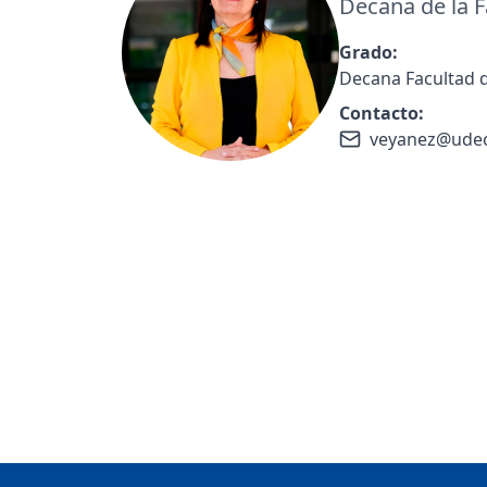
Decana de la 
Grado:
Decana Facultad 
Contacto:
veyanez@udec