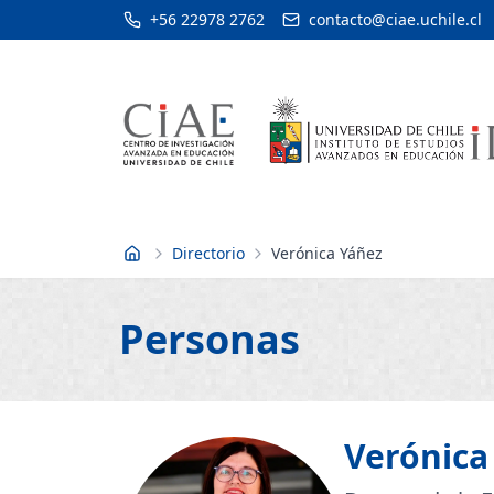
+56 22978 2762
contacto@ciae.uchile.cl
Directorio
Verónica Yáñez
Inicio
Personas
Verónica