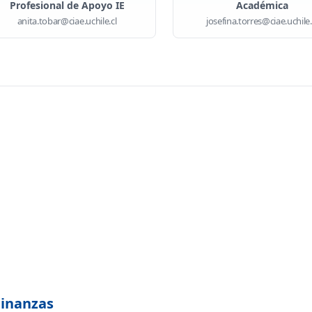
Profesional de Apoyo IE
Académica
anita.tobar@ciae.uchile.cl
josefina.torres@ciae.uchile.
Finanzas