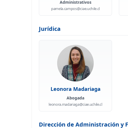
Administrativos
pamela.campos@ciae.uchile.cl
Jurídica
Leonora Madariaga
Abogada
leonora.madariaga@ciae.uchile.cl
Dirección de Administración y 