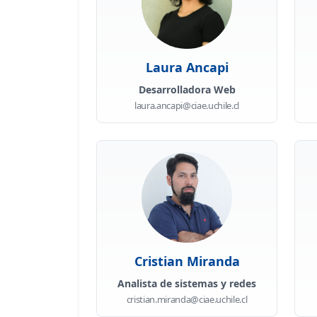
Laura Ancapi
Desarrolladora Web
laura.ancapi@ciae.uchile.cl
Cristian Miranda
Analista de sistemas y redes
cristian.miranda@ciae.uchile.cl