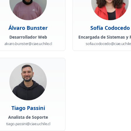
Álvaro Bunster
Sofía Codocedo
Desarrollador Web
Encargada de Sistemas y 
alvaro.bunster@ciae.uchile.cl
sofia.codocedo@ciae.uchile.
Tiago Passini
Analista de Soporte
tiago.passini@ciae.uchile.cl