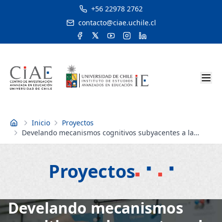
+56 22978 2762
contacto@ciae.uchile.cl
Inicio
Proyectos
Inicio
Develando mecanismos cognitivos subyacentes a la
comprensión lectora desde la adolescencia a la adultez:
un estudio transversal sobre la interacción entre
vocabulario e inferencias.
Proyectos
Develando mecanismos