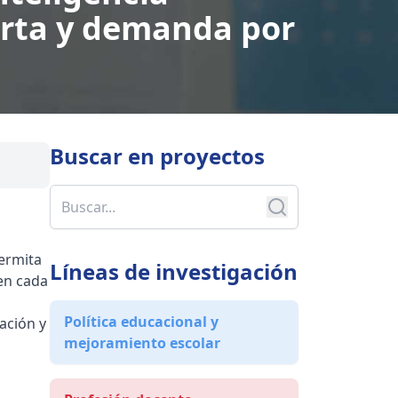
ferta y demanda por
Buscar en
proyectos
permita
Líneas de investigación
(en cada
Política educacional y
ación y
mejoramiento escolar