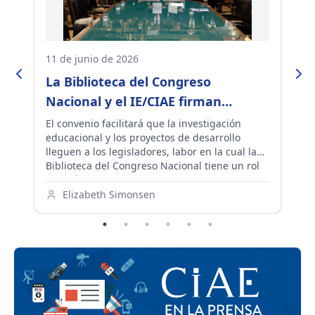
11 de junio de 2026
13
La Biblioteca del Congreso
¿
Nacional y el IE/CIAE firman
D
estratégico convenio de
e
El convenio facilitará que la investigación
Ce
 y
educacional y los proyectos de desarrollo
pe
colaboración
lleguen a los legisladores, labor en la cual la
re
Biblioteca del Congreso Nacional tiene un rol
le
e
estratégico.
pr
pe
Elizabeth Simonsen
au
co
ve