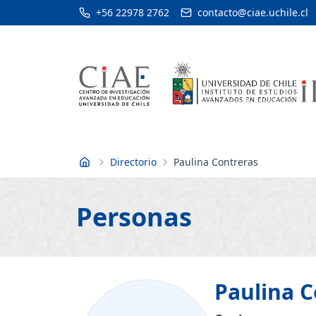
+56 22978 2762
contacto@ciae.uchile.cl
Directorio
Paulina Contreras
Inicio
Personas
Paulina
C