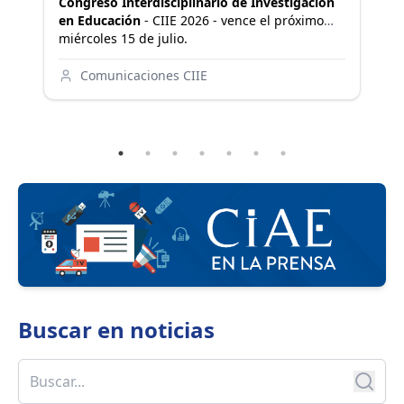
Congreso Interdisciplinario de Investigación
vi
en Educación
- CIIE 2026 - vence el próximo
co
miércoles 15 de julio.
ve
e
In
Comunicaciones CIIE
Buscar en
noticias