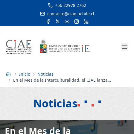
+56 22978 2762
contacto@ciae.uchile.cl
Inicio
Noticias
Inicio
En el Mes de la Interculturalidad, el CIAE lanza
materiales educativos que rescatan el patrimonio oral de
pueblos originarios: Descárgalos aquí
Noticias
En el Mes de la