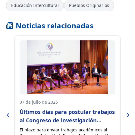
Educación Intercultural
Pueblos Originarios
Noticias relacionadas
07 de julio de 2026
17
Últimos días para postular trabajos
C
n
al Congreso de investigación
p
educativa más importante del país
ón
El plazo para enviar trabajos académicos al
Du