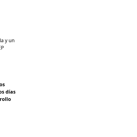
la y un
EP
os
os días
rollo