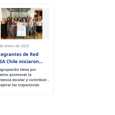
de enero de 2025
tegrantes de Red
SA Chile iniciaron
anificación del trabajo
agrupación tiene por
etivo promover la
25
stencia escolar y contribuir
ejorar las trayectorias
cativas de niños, niñas y
enes en el país. Asimismo,
ha propuesto recopilar,
erar, evaluar y difundir
ormación, valoración y