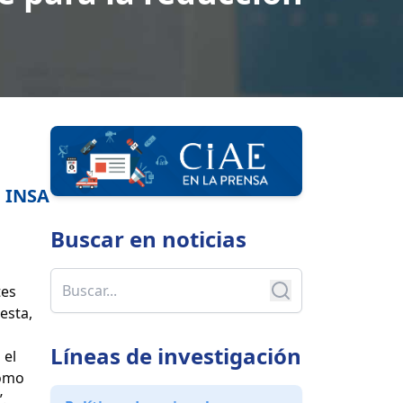
a
d INSA
Buscar en
noticias
tes
esta,
Líneas de investigación
 el
Cómo
.