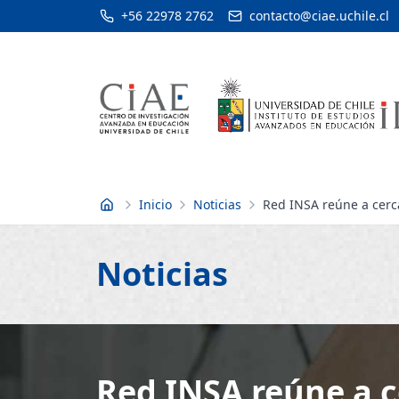
+56 22978 2762
contacto@ciae.uchile.cl
Inicio
Noticias
Red INSA reúne a cerca
Inicio
Noticias
Red INSA reúne a c