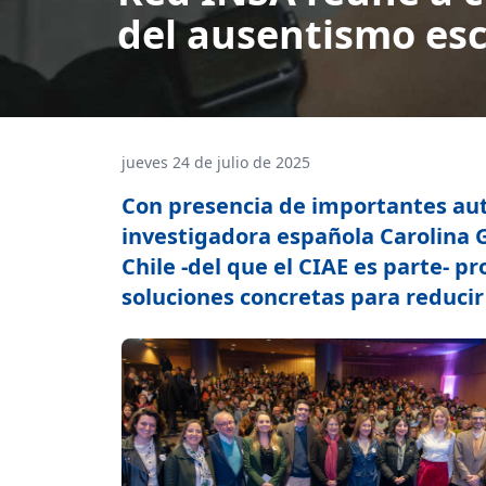
del ausentismo esc
jueves 24 de julio de 2025
Con presencia de importantes aut
investigadora española Carolina 
Chile -del que el CIAE es parte- p
soluciones concretas para reducir