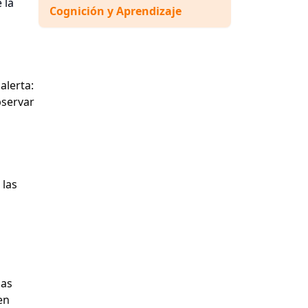
 la
Cognición y Aprendizaje
alerta:
bservar
 las
ias
en